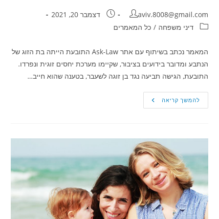
מחבר:
פורסם:
aviv.8008@gmail.com
דצמבר 20, 2021
קטגוריה:
דיני משפחה
/
כל המאמרים
המאמר נכתב בשיתוף עם אתר Ask-Law התובעת הייתה בת הזוג של
הנתבע ומדובר בידועים בציבור, שקיימו מערכת יחסים זוגית ונפרדו.
התובעת, הגישה תביעה נגד בן זוגה לשעבר, בטענה שהוא חייב…
תבעה
להמשך קריאה
את
בן
זוגה
בטענה
שלא
השיב
לה
הלוואה.
מה
קבע
בית
המשפט?