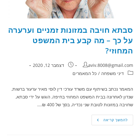
סבתא חויבה במזונות זמניים וערערה
על כך – מה קבע בית המשפט
המחוזי?
מחבר:
פורסם:
aviv.8008@gmail.com
דצמבר 12, 2020
קטגוריה:
דיני משפחה
/
כל המאמרים
המאמר נכתב בשיתוף עם משרד עורכי דין לוסי מאיר ערעור ברשות,
שנדון לאחרונה בבית המשפט המחוזי בחיפה, הוגש על ידי סבתא,
שחויבה במזונות לטובת שני נכדיה, בסך של 400 ₪.…
סבתא
להמשך קריאה
חויבה
במזונות
זמניים
וערערה