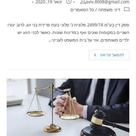
מחבר:
פורסם:
aviv.8008@gmail.com
ינואר 19, 2020
קטגוריה:
דיני משפחה
/
כל המאמרים
פסק דין בע"מ 2499/18 פלונית נ' פלוני בעת פרידת בני זוג, לרוב יגורו
השניים במקומות שונים ואף במדינות שונות. כאשר לבני הזוג יש
ילדים משותפים, אזי על בית המשפט לענייני…
חטיפת
להמשך קריאה
ילדים
על
ידי
הוריהם,
האומנם?