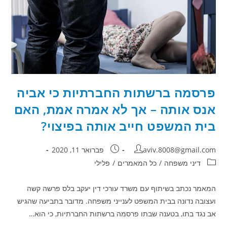
פרסמה ברשתות החברתיות כי אביה
אנס אותה – אך לא אמרה אמת, האם
בית המשפט חייב אותה בפיצוי?
מחבר:
פורסם:
aviv.8008@gmail.com
פברואר 11, 2020
קטגוריה:
דיני משפחה
/
כל המאמרים
/
פלילי
המאמר נכתב בשיתוף עם משרד עורכי דין יעקב בלס פרשה קשה
ועצובה נדונה בבית המשפט לענייני משפחה. מדובר בתביעה שהגיש
אב נגד בתו, בטענה שבתו פרסמה ברשתות החברתיות, כי הוא…