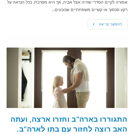
אמורה לקיים הסדרי שהיה אצל אביה, אך היא מסרבת, ככל הנראה על
רקע סכסוך או קשיים משפחתיים שנובעים…
אב
להמשך קריאה
הגיש
תביעה
בגין
ניתוק
קשר
עם
בתו
–
מה
קבע
בית
המשפט
לענייני
משפחה?
התגוררו בארה"ב וחזרו ארצה, ועתה
האב רוצה לחזור עם בתו לארה"ב.