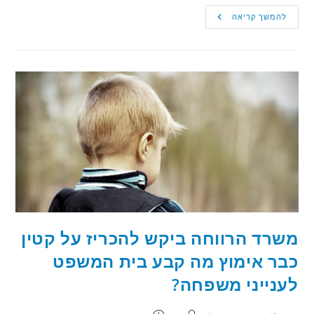
האם
להמשך קריאה
ביקשה
להגדיל
את
גובה
המזונות
עקב
מעבר
דירה
–
מה
קבע
בית
המשפט
לענייני
משפחה?
משרד הרווחה ביקש להכריז על קטין
כבר אימוץ מה קבע בית המשפט
לענייני משפחה?