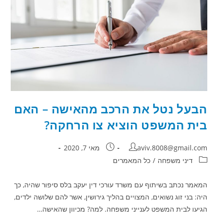
–
מה
קבע
בית
המשפט?
הבעל נטל את הרכב מהאישה – האם
בית המשפט הוציא צו הרחקה?
מחבר:
פורסם:
aviv.8008@gmail.com
מאי 7, 2020
קטגוריה:
דיני משפחה
/
כל המאמרים
המאמר נכתב בשיתוף עם משרד עורכי דין יעקב בלס סיפור שהיה, כך
היה: בני זוג נשואים, המצויים בהליך גירושין, אשר להם שלושה ילדים,
הגיעו לבית המשפט לענייני משפחה. למה? מכיוון שהאישה…