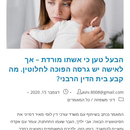
שיקיים
הסדרי
ראיה
עם
ילדיו
הבעל טען כי אשתו מורדת – אך
לאישה יש גרסה הפוכה לחלוטין. מה
קבע בית הדין הרבני?
מחבר:
פורסם:
aviv.8008@gmail.com
דצמבר 15, 2020
קטגוריה:
דיני משפחה
/
כל המאמרים
המאמר נכתב בשיתוף עם משרד עורכי דין לוסי מאיר דמייני את
הסיטואציה הבאה: אבי ילדך, הגבר שעמו התחתנת, עומד עם אקדח
ומאיים להתאבד. בזמן הזה, ילדיכם המשותפים נמצאים בחדר