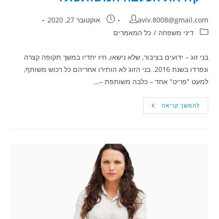
מחבר:
פורסם:
aviv.8008@gmail.com
אוקטובר 27, 2020
קטגוריה:
דיני משפחה
/
כל המאמרים
בני זוג – ידועים בציבור, שלא נישאו, חיו יחדיו במשך תקופה קצרה
ונפרדו בשנת 2016. בני הזוג לא הותירו אחריהם כל רכוש משותף,
למעט "פריט" אחד – כלבה משותפת –…
בני
להמשך קריאה
זוג
ידועים
בציבור
נפרדו
–
אך
מי
ייקח
את
הכלבה
המשותפת?