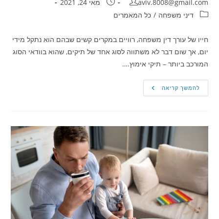
מחבר:
פורסם:
aviv.8008@gmail.com
מאי 24, 2021
קטגוריה:
דיני משפחה
/
כל המאמרים
חייו של עורך דין משפחה, רוויים במקרים קשים שבהם הוא נתקל מידי
יום, אך שום דבר לא משתווה לסוג אחד של תיקים, שהוא בוודאי הסוג
המורכב ביותר – תיקי אימוץ.…
משרד
להמשך קריאה
הרווחה
ביקש
להכריז
על
קטין
כבר
אימוץ
מה
קבע
בית
המשפט
לענייני
משפחה?