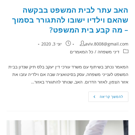
האב עתר לבית המשפט בבקשה
שהאם וילדיו ישובו להתגורר בסמוך
– מה קבע בית המשפט?
מחבר:
פורסם:
aviv.8008@gmail.com
יוני 3, 2020
קטגוריה:
דיני משפחה
/
כל המאמרים
המאמר נכתב בשיתוף עם משרד עורכי דין יעקב בלס תיק שנדון בבית
המשפט לענייני משפחה, עסק בסיטואציה שבה אם וילדיה עזבו את
אזור הצפון, לאזור הדרום. האב, שנותר להתגורר באזור…
האב
להמשך קריאה
עתר
לבית
המשפט
בבקשה
שהאם
וילדיו
ישובו
להתגורר
בסמוך