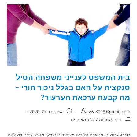
על
כך
–
מה
קבע
בית
המשפט
המחוזי?
בית המשפט לענייני משפחה הטיל
סנקציה על האם בגלל ניכור הורי –
מה קבעה ערכאת הערעור?
מחבר:
פורסם:
aviv.8008@gmail.com
אוקטובר 27, 2020
קטגוריה:
דיני משפחה
/
כל המאמרים
בני זוג גרושים, מנהלים הליכים משפטיים במשך מספר שנים ויש להם