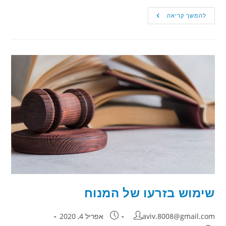
הבעל
להמשך קריאה
נטל
את
הרכב
מהאישה
–
האם
בית
המשפט
הוציא
צו
הרחקה?
שימוש בזרעו של המנוח
מחבר:
פורסם:
aviv.8008@gmail.com
אפריל 4, 2020