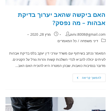
האם ביקשה שהאב יערוך בדיקת
אבהות – מה נפסק?
מחבר:
פורסם:
aviv.8008@gmail.com
מרץ 28, 2020
קטגוריה:
דיני משפחה
/
כל המאמרים
המאמר נכתב בשיתוף עם משרד עורכי דין יעקב בלס בדיקת אבהות
לעיתים יכולה להביא לכדי השלכות קשות והרות גורל על הקטינים.
מדובר בנסיבות כואבות, שבהן המטרה היא להוכיח האם האב…
האם
להמשך קריאה
ביקשה
שהאב
יערוך
בדיקת
אבהות
–
מה
נפסק?