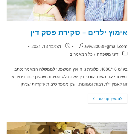
אימוץ ילדים – סקירת פסק דין
מחבר:
פורסם:
aviv.8008@gmail.com
דצמבר 18, 2021
קטגוריה:
דיני משפחה
/
כל המאמרים
בע"מ 4880/18, פלונית נ' היועץ המשפטי לממשלה המאמר נכתב
בשיתוף עם משרד עורכי דין יעקב בלס הסיבות שבגינן יבחרו יחיד או
זוג לאמץ ילד, רבות ומגוונות. ישנן מספר סיבות עיקריות שניתן…
אימוץ
להמשך קריאה
ילדים
–
סקירת
פסק
דין