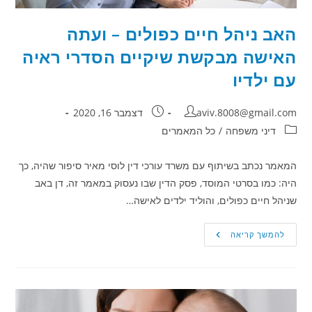
האב ניהל חיים כפולים – ועתה
האישה מבקשת שיקיים הסדרי ראיה
עם ילדיו
מחבר:
פורסם:
aviv.8008@gmail.com
דצמבר 16, 2020
קטגוריה:
דיני משפחה
/
כל המאמרים
המאמר נכתב בשיתוף עם משרד עורכי דין לוסי מאיר סיפור שהיה, כך
היה: כמו בסרטי המוסד, פסק הדין שבו נעסוק במאמר זה, דן באב
שניהל חיים כפולים, והוליד ילדים לאישה…
האב
להמשך קריאה
ניהל
חיים
כפולים
–
ועתה
האישה
מבקשת