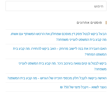
65
ress
שנים
ape
ממות
המנוח:
to
פוסטים אחרונים
lose
the
הבעל ביקש לבטל פסק דין מוסכם שמחלק את הרכוש המשותף עם אשתו.
arch
מה קבע בית המשפט לענייני משפחה?
nel.
האם העבירה את בנה ליישוב מרוחק – האב ביקש להחזירו. מה קבע בית
המשפט המחוזי?
ביקש לבטל צו קיום צוואה בעיכוב ניכר. מה קבע בית המשפט לענייני
משפחה?
האישה ביקשה לקבל חלק מכספי הזכייה של הגרוש – מה קבע בית המשפט?
נעצר לשווא – ויקבל פיצוי של 750 ₪