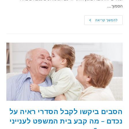
הסמוך.…
הבעל
להמשך קריאה
טען
כי
אשתו
מורדת
–
אך
לאישה
יש
גרסה
הפוכה
לחלוטין.
מה
קבע
בית
הדין
הרבני?
הסבים ביקשו לקבל הסדרי ראיה על
נכדם – מה קבע בית המשפט לענייני