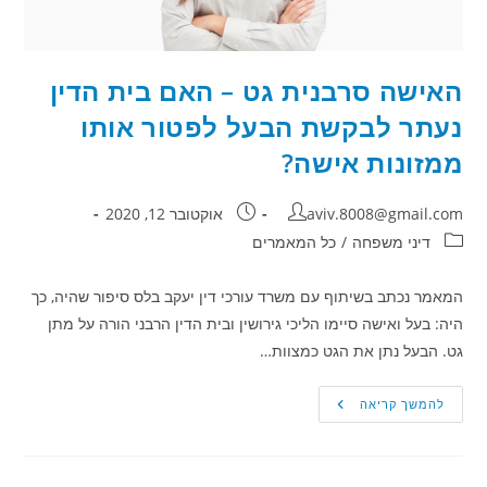
האישה סרבנית גט – האם בית הדין
נעתר לבקשת הבעל לפטור אותו
ממזונות אישה?
מחבר:
פורסם:
aviv.8008@gmail.com
אוקטובר 12, 2020
קטגוריה:
דיני משפחה
/
כל המאמרים
המאמר נכתב בשיתוף עם משרד עורכי דין יעקב בלס סיפור שהיה, כך
היה: בעל ואישה סיימו הליכי גירושין ובית הדין הרבני הורה על מתן
גט. הבעל נתן את הגט כמצוות…
האישה
להמשך קריאה
סרבנית
גט
–
האם
בית