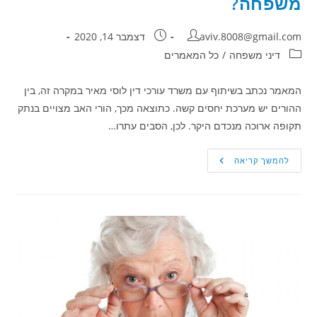
משפחה?
מחבר:
פורסם:
aviv.8008@gmail.com
דצמבר 14, 2020
קטגוריה:
דיני משפחה
/
כל המאמרים
המאמר נכתב בשיתוף עם משרד עורכי דין לוסי מאיר במקרה זה, בין
ההורים יש מערכת יחסים קשה. כתוצאה מכך, הורי האב מצויים בנתק
תקופה ארוכה מנכדם היקר. לכן, הסבים עתרו…
הסבים
להמשך קריאה
ביקשו
לקבל
הסדרי
ראיה
על
נכדם
–
מה
קבע
בית
המשפט
לענייני
משפחה?