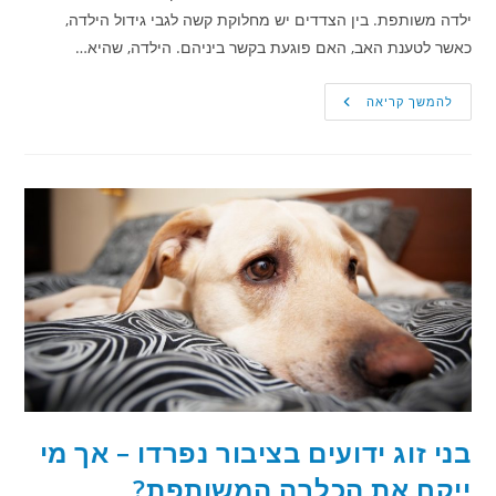
ילדה משותפת. בין הצדדים יש מחלוקת קשה לגבי גידול הילדה,
כאשר לטענת האב, האם פוגעת בקשר ביניהם. הילדה, שהיא…
בית
להמשך קריאה
המשפט
לענייני
משפחה
הטיל
סנקציה
על
האם
בגלל
ניכור
הורי
–
מה
קבעה
ערכאת
הערעור?
בני זוג ידועים בציבור נפרדו – אך מי
ייקח את הכלבה המשותפת?