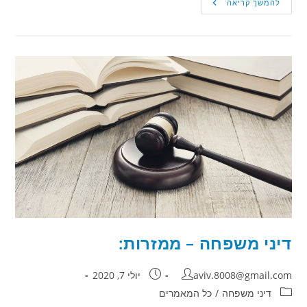
תבעה
להמשך קריאה
את
בן
זוגה
–
על
כך
שהוא
לא
מעוניין
להמשיך
בטיפולי
פוריות
מה
קבע
בית
המשפט
לענייני
משפחה?
דיני משפחה – ממזרות:
מחבר:
פורסם:
aviv.8008@gmail.com
יולי 7, 2020
קטגוריה:
דיני משפחה
/
כל המאמרים